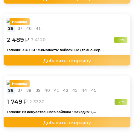
Новинка
36
37
40
41
2 489
₽
3 410
₽
-27%
Тапочки ХОЛТИ "Жимолость" войлочные (темно-сер...
Добавить в корзину
Новинка
36
37
38
39
40
41
42
43
44
45
1 749
₽
2 332
₽
-25%
Тапочки из искусственного войлока "Находка" (...
Добавить в корзину