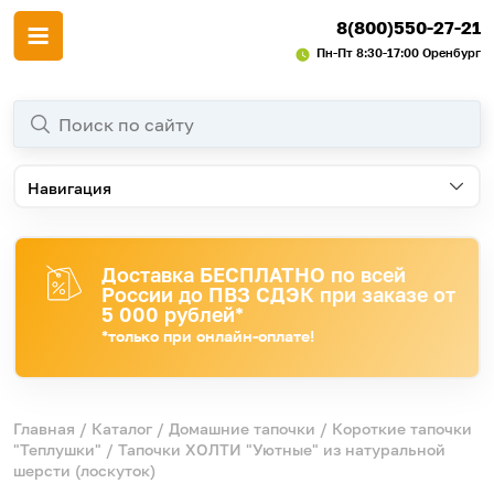
8(800)550-27-21
Пн-Пт 8:30-17:00 Оренбург
Навигация
Доставка БЕСПЛАТНО по всей
России до ПВЗ СДЭК при заказе от
5 000 рублей*
*только при онлайн-оплате!
Главная
/
Каталог
/
Домашние тапочки
/
Короткие тапочки
"Теплушки"
/ Тапочки ХОЛТИ "Уютные" из натуральной
шерсти (лоскуток)