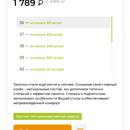
1 789
2 386
₽
₽
—
36
осталось 85 штук!
—
37
осталось 113 штук!
—
38
осталось 160 штук!
—
39
осталось 187 штук!
—
40
осталось 92 штуки!
—
41
осталось 106 штук!
Тапочки стали ещё мягче и уютнее. Сохранив свой главный
конёк - натуральный состав, мы дополнили тапочки
—
42
осталось 225 штук!
стелькой с эффектом памяти. Стелька и подпяточник
запоминают особенности Вашей стопы и обеспечивают
непревзойдённый комфорт.
—
43
осталось 119 штук!
—
44
осталось 63 штуки!
Состав: Натуральная овечья шерсть
—
45
осталось 85 штук!