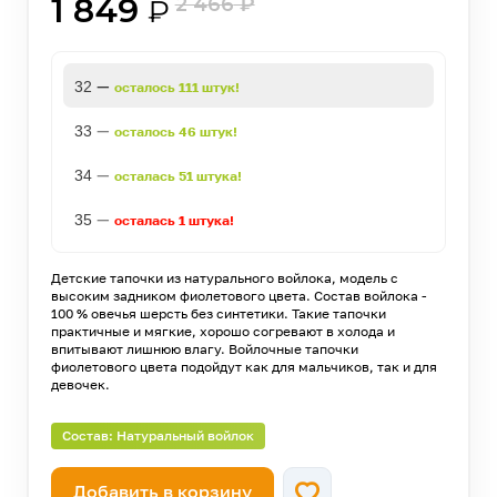
1 849
2 466
₽
₽
—
32
осталось 111 штук!
—
33
осталось 46 штук!
—
34
осталась 51 штука!
—
35
осталась 1 штука!
Детские тапочки из натурального войлока, модель с
высоким задником фиолетового цвета. Состав войлока -
100 % овечья шерсть без синтетики. Такие тапочки
практичные и мягкие, хорошо согревают в холода и
впитывают лишнюю влагу. Войлочные тапочки
фиолетового цвета подойдут как для мальчиков, так и для
девочек.
Состав: Натуральный войлок
Добавить в корзину