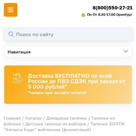
8(800)550-27-21
Пн-Пт 8:30-17:00 Оренбург
Навигация
Доставка БЕСПЛАТНО по всей
России до ПВЗ СДЭК при заказе от
5 000 рублей*
*только при онлайн-оплате!
Главная
/
Каталог
/
Домашние тапочки
/
Тапочки из
войлока
/
Детские тапочки из войлока
/ Тапочки ХОЛТИ
"Хатанга Кидс" войлочные (фиолетовый)