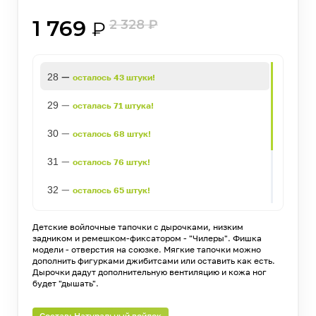
1 769
2 328
₽
₽
—
28
осталось 43 штуки!
—
29
осталась 71 штука!
—
30
осталось 68 штук!
—
31
осталось 76 штук!
—
32
осталось 65 штук!
—
33
осталось 53 штуки!
Детские войлочные тапочки с дырочками, низким
задником и ремешком-фиксатором - "Чилеры". Фишка
—
34
осталось 57 штук!
модели - отверстия на союзке. Мягкие тапочки можно
дополнить фигурками джибитсами или оставить как есть.
Дырочки дадут дополнительную вентиляцию и кожа ног
—
35
осталось 8 штук!
будет "дышать".
Состав: Натуральный войлок