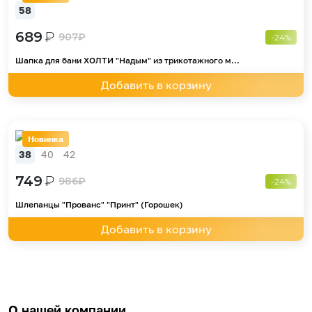
58
689
₽
907
₽
-24%
Шапка для бани ХОЛТИ "Надым" из трикотажного м...
Добавить в корзину
Новинка
38
40
42
749
₽
986
₽
-24%
Шлепанцы "Прованс" "Принт" (Горошек)
Добавить в корзину
О нашей компании