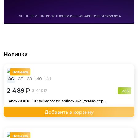
Новинки
Новинка
36
37
39
40
41
2 489
₽
3 410
₽
-27%
Тапочки ХОЛТИ "Жимолость" войлочные (темно-сер...
Добавить в корзину
Новинка