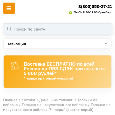
8(800)550-27-21
Пн-Пт 8:30-17:00 Оренбург
Навигация
Доставка БЕСПЛАТНО по всей
России до ПВЗ СДЭК при заказе от
5 000 рублей*
*только при онлайн-оплате!
Главная
/
Каталог
/
Домашние тапочки
/
Тапочки из
войлока
/
Тапочки из искусственного войлока
/ Тапочки из
искусственного войлока "Чилеры" (светло-серый)