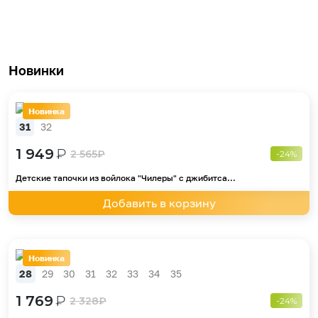
Новинки
Новинка
31
32
1 949
₽
2 565
₽
-24%
Детские тапочки из войлока "Чилеры" с джибитса...
Добавить в корзину
Новинка
28
29
30
31
32
33
34
35
1 769
₽
2 328
₽
-24%