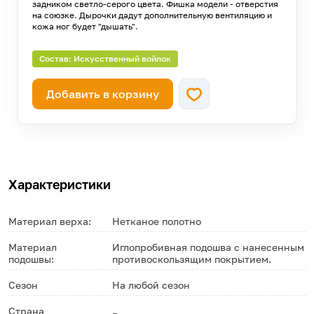
задником светло-серого цвета. Фишка модели - отверстия
—
42
осталось 350 штук!
на союзке. Дырочки дадут дополнительную вентиляцию и
кожа ног будет "дышать".
—
43
осталось 363 штуки!
Состав: Искусственный войлок
—
44
осталось 249 штук!
Добавить в корзину
—
45
осталось 148 штук!
—
46
осталось 92 штуки!
Характеристики
Материал верха:
Нетканое полотно
Материал
Иглопробивная подошва с нанесенным
подошвы:
противоскользящим покрытием.
Сезон
На любой сезон
Страна