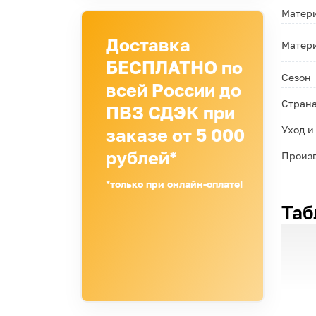
Матери
Доставка
Матери
БЕСПЛАТНО по
Сезон
всей России до
Страна
ПВЗ СДЭК при
Уход и
заказе от 5 000
рублей*
Произ
*только при онлайн-оплате!
Таб