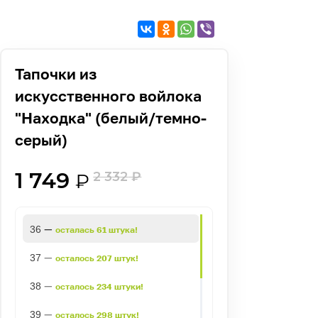
Тапочки из
искусственного войлока
"Находка" (белый/темно-
серый)
1 749
2 332
₽
₽
—
36
осталась 61 штука!
—
37
осталось 207 штук!
—
38
осталось 234 штуки!
—
39
осталось 298 штук!