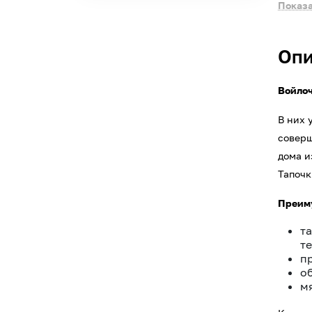
Показа
Опи
Войлоч
В них 
соверш
дома и
Тапочк
Преиму
т
т
п
о
м