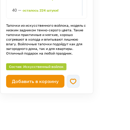
—
40
осталось 224 штуки!
—
41
осталось 310 штук!
Тапочки из искусственного войлока, модель с
низким задником темно-серого цвета. Такие
—
42
осталось 332 штуки!
тапочки практичные и мягкие, хорошо
согревают в холода и впитывают лишнюю
влагу. Войлочные тапочки подойдут как для
—
43
осталась 241 штука!
загородного дома, так и для квартиры.
Отличный подарок на любой праздник.
—
44
осталось 140 штук!
Состав: Искусственный войлок
—
45
осталось 104 штуки!
—
46
осталось 95 штук!
Добавить в корзину