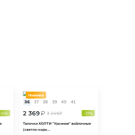
Новинка
36
37
38
39
40
41
2 369
₽
3 246
₽
-24%
-27%
з
Тапочки ХОЛТИ "Урсиния" войлочные
(светло-кори...