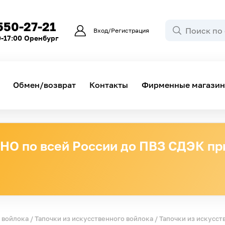
550-27-21
Вход/Регистрация
0-17:00 Оренбург
Обмен/возврат
Контакты
Фирменные магази
О по всей России до ПВЗ СДЭК при
з войлока
/
Тапочки из искусственного войлока
/ Тапочки из искусст