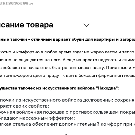
ть полностью....
сание товара
ные тапочки - отличный вариант обуви для квартиры и загоро
уютно и комфортно в любое время года: не жарко летом и тепло 
енно не ощущаются на ноге. А еще их просто надевать и снимат
з войлока не пачкаются, быстро впитывают влагу, Приятные и м
и темно-серого цвета придут к вам в бежевом фирменном меш
щества тапочек из искусственного войлока "Находка":
апочки из искусственного войлока долговечны: сохран
еряют своих свойств;
рочная войлочная подошва с противоскользящем покры
бладают массажным эффектом;
ягкая стелька обеспечит дополнительный комфорт при 