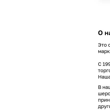
О н
Это 
марк
С 19
торг
Наша
В на
шерс
прин
друг