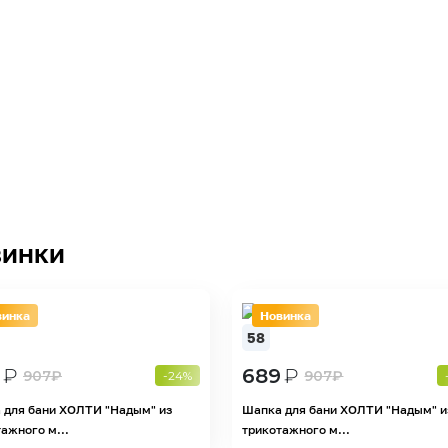
инки
винка
Новинка
58
₽
689
₽
907
₽
907
₽
-24%
 для бани ХОЛТИ "Надым" из
Шапка для бани ХОЛТИ "Надым" и
ажного м...
трикотажного м...