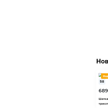
Нов
Но
58
689
Шапка
трикот