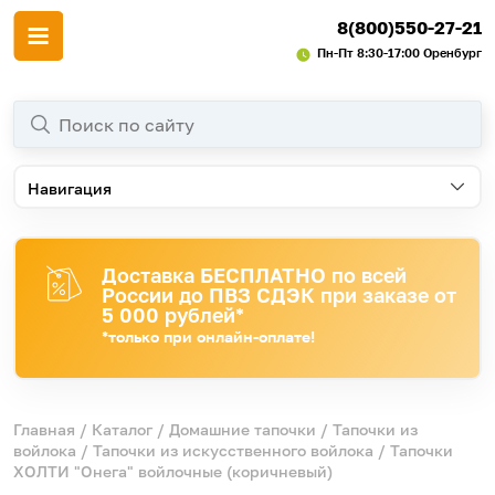
8(800)550-27-21
Пн-Пт 8:30-17:00 Оренбург
Навигация
Доставка БЕСПЛАТНО по всей
России до ПВЗ СДЭК при заказе от
5 000 рублей*
*только при онлайн-оплате!
Главная
/
Каталог
/
Домашние тапочки
/
Тапочки из
войлока
/
Тапочки из искусственного войлока
/ Тапочки
ХОЛТИ "Онега" войлочные (коричневый)