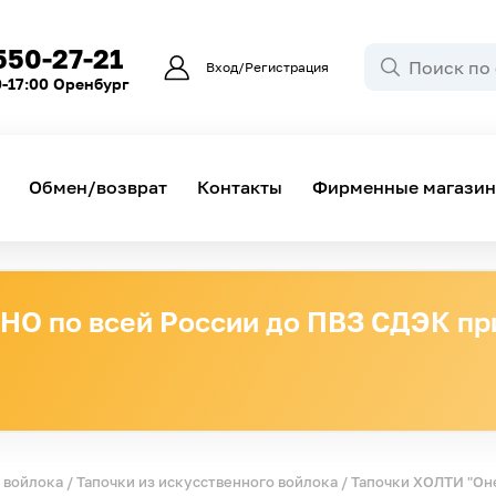
550-27-21
Вход/Регистрация
0-17:00 Оренбург
Обмен/возврат
Контакты
Фирменные магази
О по всей России до ПВЗ СДЭК при
з войлока
/
Тапочки из искусственного войлока
/ Тапочки ХОЛТИ "Оне