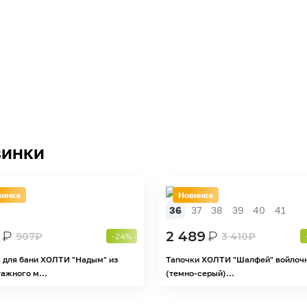
инки
винка
Новинка
36
37
38
39
40
41
₽
2 489
₽
907
₽
3 410
₽
-24%
 для бани ХОЛТИ "Надым" из
Тапочки ХОЛТИ "Шалфей" войлоч
ажного м...
(темно-серый)...