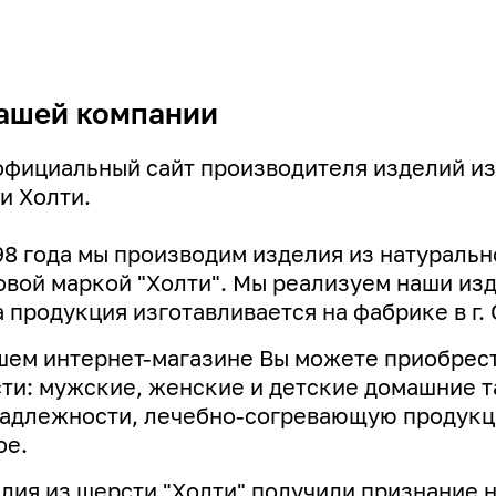
ашей компании
официальный сайт производителя изделий из
и Холти.
98 года мы производим изделия из натуральн
овой маркой "Холти". Мы реализуем наши изде
 продукция изготавливается на фабрике в г. 
шем интернет-магазине Вы можете приобрест
ти: мужские, женские и детские домашние т
адлежности, лечебно-согревающую продукци
ое.
лия из шерсти "Холти" получили признание 