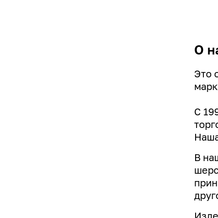
О н
Это 
марк
С 19
торг
Наша
В на
шерс
прин
друг
Изде