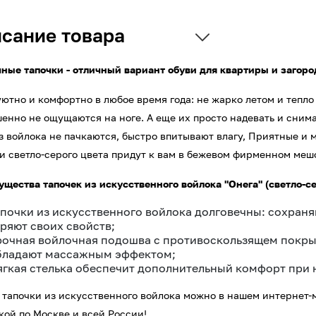
сание товара
ные тапочки - отличный вариант обуви для квартиры и загоро
уютно и комфортно в любое время года: не жарко летом и тепло 
енно не ощущаются на ноге. А еще их просто надевать и снимат
з войлока не пачкаются, быстро впитывают влагу, Приятные и м
и светло-серого цвета придут к вам в бежевом фирменном меш
щества тапочек из искусственного войлока "Онега" (светло-се
апочки из искусственного войлока долговечны: сохран
еряют своих свойств;
рочная войлочная подошва с противоскользящем покры
бладают массажным эффектом;
ягкая стелька обеспечит дополнительный комфорт при 
 тапочки из искусственного войлока можно в нашем интернет-
кой по Москве и всей России!