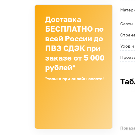
Матери
Доставка
Сезон
БЕСПЛАТНО по
Страна
всей России до
ПВЗ СДЭК при
Уход и
заказе от 5 000
Произ
рублей*
*только при онлайн-оплате!
Таб
Показа