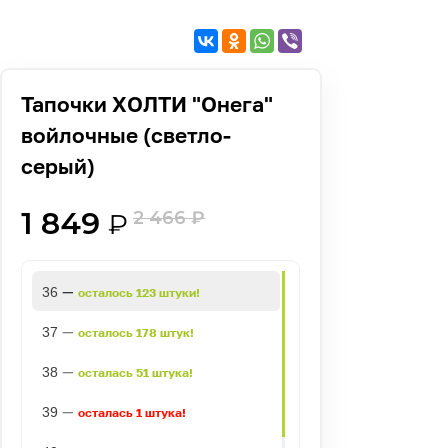
Тапочки ХОЛТИ "Онега"
войлочные (светло-
серый)
1 849
2 466
₽
₽
—
36
осталось 123 штуки!
—
37
осталось 178 штук!
—
38
осталась 51 штука!
—
39
осталась 1 штука!