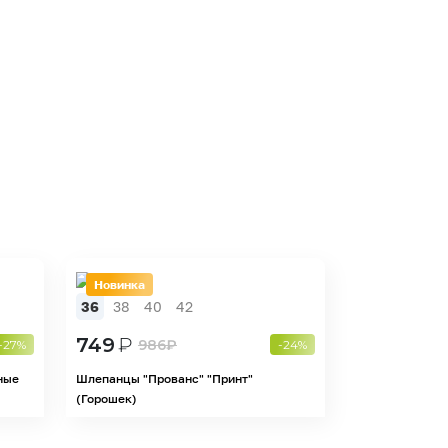
Новинка
36
38
40
42
749
₽
986
₽
-27%
-24%
ные
Шлепанцы "Прованс" "Принт"
(Горошек)