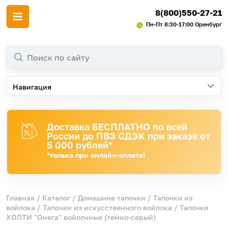
8(800)550-27-21
Пн-Пт 8:30-17:00 Оренбург
Навигация
Доставка БЕСПЛАТНО по всей
России до ПВЗ СДЭК при заказе от
5 000 рублей*
*только при онлайн-оплате!
Главная
/
Каталог
/
Домашние тапочки
/
Тапочки из
войлока
/
Тапочки из искусственного войлока
/ Тапочки
ХОЛТИ "Онега" войлочные (темно-серый)