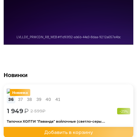
Новинки
Новинка
36
37
38
39
40
41
1 949
₽
2 599
₽
-25%
Тапочки ХОЛТИ "Лаванда" войлочные (светло-серы...
Добавить в корзину