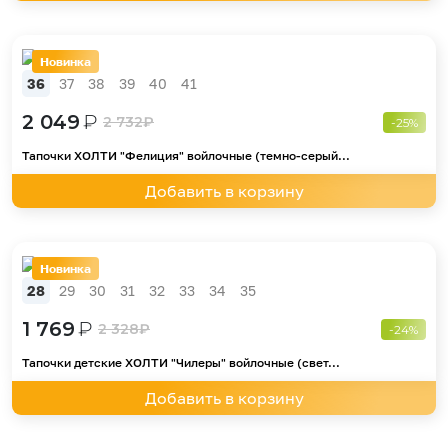
Новинка
36
37
38
39
40
41
2 049
₽
2 732
₽
-25%
Тапочки ХОЛТИ "Фелиция" войлочные (темно-серый...
Добавить в корзину
Новинка
28
29
30
31
32
33
34
35
1 769
₽
2 328
₽
-24%
Тапочки детские ХОЛТИ "Чилеры" войлочные (свет...
Добавить в корзину