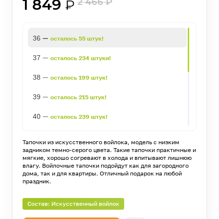
1 849
2 466
₽
₽
—
36
осталось 55 штук!
—
37
осталось 234 штуки!
—
38
осталось 199 штук!
—
39
осталось 215 штук!
—
40
осталось 239 штук!
—
41
осталось 343 штуки!
Тапочки из искусственного войлока, модель с низким
задником темно-серого цвета. Такие тапочки практичные и
—
42
осталось 528 штук!
мягкие, хорошо согревают в холода и впитывают лишнюю
влагу. Войлочные тапочки подойдут как для загородного
дома, так и для квартиры. Отличный подарок на любой
—
43
осталось 695 штук!
праздник.
—
44
осталось 467 штук!
Состав: Искусственный войлок
—
45
осталось 410 штук!