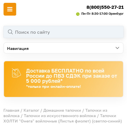
8(800)550-27-21
Пн-Пт 8:30-17:00 Оренбург
Навигация
Доставка БЕСПЛАТНО по всей
России до ПВЗ СДЭК при заказе от
5 000 рублей*
*только при онлайн-оплате!
Главная
/
Каталог
/
Домашние тапочки
/
Тапочки из
войлока
/
Тапочки из искусственного войлока
/ Тапочки
ХОЛТИ "Онега" войлочные (Листья фиолет) (светло-синий)