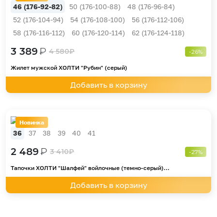
46 (176-92-82)
50 (176-100-88)
48 (176-96-84)
52 (176-104-94)
54 (176-108-100)
56 (176-112-106)
58 (176-116-112)
60 (176-120-114)
62 (176-124-118)
3 389
₽
4 580
₽
-26%
Жилет мужской ХОЛТИ "Рубин" (серый)
Добавить в корзину
Новинка
36
37
38
39
40
41
2 489
₽
3 410
₽
-27%
Тапочки ХОЛТИ "Шалфей" войлочные (темно-серый)...
Добавить в корзину