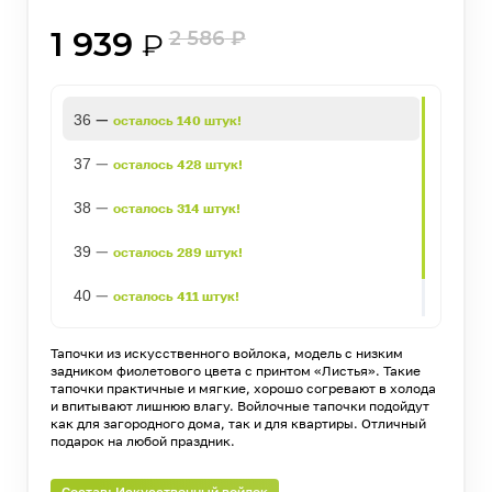
1 939
2 586
₽
₽
—
36
осталось 140 штук!
—
37
осталось 428 штук!
—
38
осталось 314 штук!
—
39
осталось 289 штук!
—
40
осталось 411 штук!
—
41
осталось 376 штук!
Тапочки из искусственного войлока, модель с низким
задником фиолетового цвета с принтом «Листья». Такие
тапочки практичные и мягкие, хорошо согревают в холода
и впитывают лишнюю влагу. Войлочные тапочки подойдут
как для загородного дома, так и для квартиры. Отличный
подарок на любой праздник.
Состав: Искусственный войлок