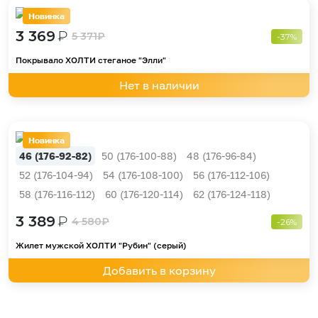
Новинка
3 369
₽
5 371
₽
-37%
Покрывало ХОЛТИ стеганое "Элли"
Нет в наличии
Новинка
46 (176-92-82)
50 (176-100-88)
48 (176-96-84)
52 (176-104-94)
54 (176-108-100)
56 (176-112-106)
58 (176-116-112)
60 (176-120-114)
62 (176-124-118)
3 389
₽
4 580
₽
-26%
Жилет мужской ХОЛТИ "Рубин" (серый)
Добавить в корзину