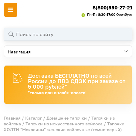
8(800)550-27-21
Пн-Пт 8:30-17:00 Оренбург
Навигация
Доставка БЕСПЛАТНО по всей
России до ПВЗ СДЭК при заказе от
5 000 рублей*
*только при онлайн-оплате!
Главная
/
Каталог
/
Домашние тапочки
/
Тапочки из
войлока
/
Тапочки из искусственного войлока
/ Тапочки
ХОЛТИ "Мокасины" женские войлочные (темно-серый)