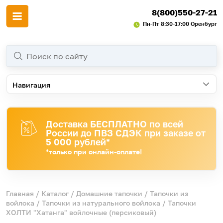
8(800)550-27-21
Пн-Пт 8:30-17:00 Оренбург
Навигация
Доставка БЕСПЛАТНО по всей
России до ПВЗ СДЭК при заказе от
5 000 рублей*
*только при онлайн-оплате!
Главная
/
Каталог
/
Домашние тапочки
/
Тапочки из
войлока
/
Тапочки из натурального войлока
/ Тапочки
ХОЛТИ "Хатанга" войлочные (персиковый)