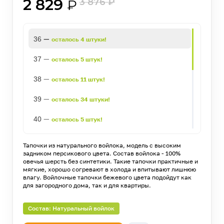
2 829
3 876
₽
₽
—
36
осталось 4 штуки!
—
37
осталось 5 штук!
—
38
осталось 11 штук!
—
39
осталось 34 штуки!
—
40
осталось 5 штук!
—
41
осталось 60 штук!
Тапочки из натурального войлока, модель с высоким
задником персикового цвета. Состав войлока - 100%
—
42
осталось 14 штук!
овечья шерсть без синтетики. Такие тапочки практичные и
мягкие, хорошо согревают в холода и впитывают лишнюю
влагу. Войлочные тапочки бежевого цвета подойдут как
—
43
осталось 17 штук!
для загородного дома, так и для квартиры.
—
44
осталось 24 штуки!
Состав: Натуральный войлок
—
45
осталось 19 штук!