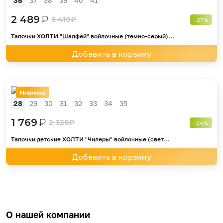
36
37
38
39
40
41
2 489
₽
3 410
₽
-27%
Тапочки ХОЛТИ "Шалфей" войлочные (темно-серый)...
Добавить в корзину
Новинка
28
29
30
31
32
33
34
35
1 769
₽
2 328
₽
-24%
Тапочки детские ХОЛТИ "Чилеры" войлочные (свет...
Добавить в корзину
О нашей компании