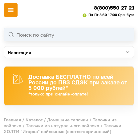
8(800)550-27-21
Пн-Пт 8:30-17:00 Оренбург
Навигация
Доставка БЕСПЛАТНО по всей
России до ПВЗ СДЭК при заказе от
5 000 рублей*
*только при онлайн-оплате!
Главная
/
Каталог
/
Домашние тапочки
/
Тапочки из
войлока
/
Тапочки из натурального войлока
/ Тапочки
ХОЛТИ "Игарка" войлочные (светло-коричневый)