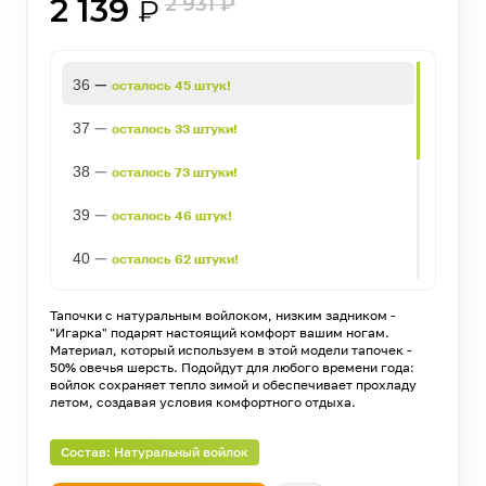
2 139
2 931
₽
₽
—
36
осталось 45 штук!
—
37
осталось 33 штуки!
—
38
осталось 73 штуки!
—
39
осталось 46 штук!
—
40
осталось 62 штуки!
—
41
осталось 25 штук!
Тапочки с натуральным войлоком, низким задником -
"Игарка" подарят настоящий комфорт вашим ногам.
—
42
осталось 56 штук!
Материал, который используем в этой модели тапочек -
50% овечья шерсть. Подойдут для любого времени года:
войлок сохраняет тепло зимой и обеспечивает прохладу
—
43
осталось 27 штук!
летом, создавая условия комфортного отдыха.
—
44
осталось 39 штук!
Состав: Натуральный войлок
—
45
осталось 8 штук!