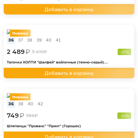
Добавить в корзину
Новинка
36
37
38
39
40
41
2 489
₽
3 410
₽
-27%
Тапочки ХОЛТИ "Шалфей" войлочные (темно-серый)...
Добавить в корзину
Новинка
36
38
40
42
749
₽
986
₽
-24%
Шлепанцы "Прованс" "Принт" (Горошек)
Добавить в корзину