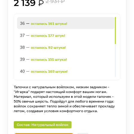
2 139
2 931
₽
₽
—
36
осталась 161 штука!
—
37
осталось 177 штук!
—
38
осталось 92 штуки!
—
39
осталась 151 штука!
—
40
осталось 103 штуки!
—
41
осталось 220 штук!
Тапочки с натуральным войлоком, низким задником -
"Игарка" подарят настоящий комфорт вашим ногам.
—
42
осталось 410 штук!
Материал, который используем в этой модели тапочек -
50% овечья шерсть. Подойдут для любого времени года:
войлок сохраняет тепло зимой и обеспечивает прохладу
—
43
осталось 536 штук!
летом, создавая условия комфортного отдыха.
—
44
осталось 366 штук!
Состав: Натуральный войлок
—
45
осталось 269 штук!