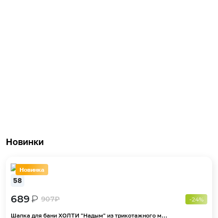
Новинки
Новинка
58
689
₽
907
₽
-24%
Шапка для бани ХОЛТИ "Надым" из трикотажного м...