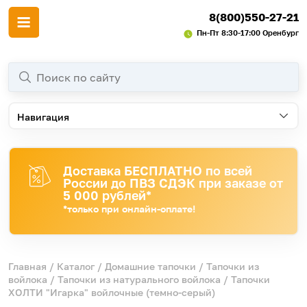
8(800)550-27-21
Пн-Пт 8:30-17:00 Оренбург
Навигация
Доставка БЕСПЛАТНО по всей
России до ПВЗ СДЭК при заказе от
5 000 рублей*
*только при онлайн-оплате!
Главная
/
Каталог
/
Домашние тапочки
/
Тапочки из
войлока
/
Тапочки из натурального войлока
/ Тапочки
ХОЛТИ "Игарка" войлочные (темно-серый)