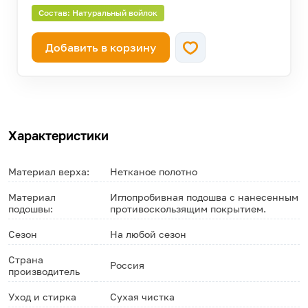
осталось 44 штуки!
Состав: Натуральный войлок
—
43
осталось 29 штук!
Добавить в корзину
—
42
осталось 7 штук!
Характеристики
Материал верха:
Нетканое полотно
Материал
Иглопробивная подошва с нанесенным
подошвы:
противоскользящим покрытием.
Сезон
На любой сезон
Страна
Россия
производитель
Уход и стирка
Сухая чистка