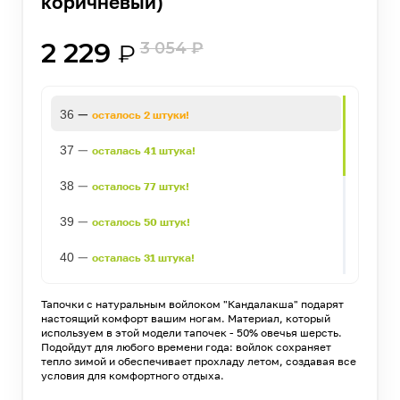
коричневый)
2 229
3 054
₽
₽
—
36
осталось 2 штуки!
—
37
осталась 41 штука!
—
38
осталось 77 штук!
—
39
осталось 50 штук!
—
40
осталась 31 штука!
—
41
осталась 1 штука!
Тапочки с натуральным войлоком "Кандалакша" подарят
настоящий комфорт вашим ногам. Материал, который
—
46
осталось 75 штук!
используем в этой модели тапочек - 50% овечья шерсть.
Подойдут для любого времени года: войлок сохраняет
тепло зимой и обеспечивает прохладу летом, создавая все
—
45
осталось 69 штук!
условия для комфортного отдыха.
—
44