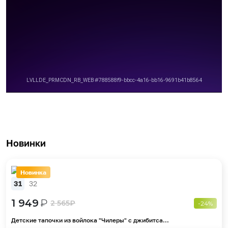
Новинки
Новинка
31
32
1 949
₽
2 565
₽
-24%
Детские тапочки из войлока "Чилеры" с джибитса...