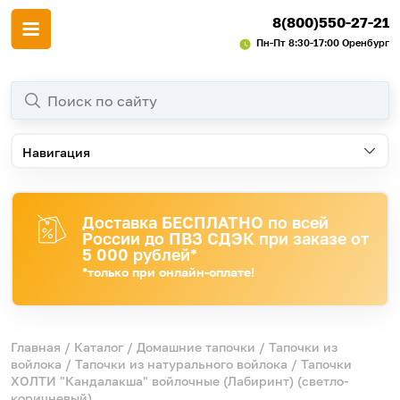
8(800)550-27-21
Пн-Пт 8:30-17:00 Оренбург
Навигация
Доставка БЕСПЛАТНО по всей
России до ПВЗ СДЭК при заказе от
5 000 рублей*
*только при онлайн-оплате!
Главная
/
Каталог
/
Домашние тапочки
/
Тапочки из
войлока
/
Тапочки из натурального войлока
/ Тапочки
ХОЛТИ "Кандалакша" войлочные (Лабиринт) (светло-
коричневый)