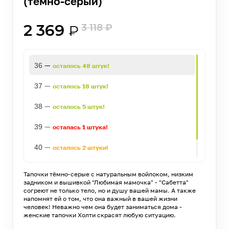
(темно-серый)
2 369
3 118
₽
₽
—
36
осталось 48 штук!
—
37
осталось 18 штук!
—
38
осталось 5 штук!
—
39
осталась 1 штука!
—
40
осталось 2 штуки!
—
41
осталось 13 штук!
Тапочки тёмно-серые с натуральным войлоком, низким
задником и вышивкой "Любимая мамочка" - "Сабетта"
согреют не только тело, но и душу вашей мамы. А также
напомнят ей о том, что она важный в вашей жизни
человек! Неважно чем она будет заниматься дома -
женские тапочки Холти скрасят любую ситуацию.