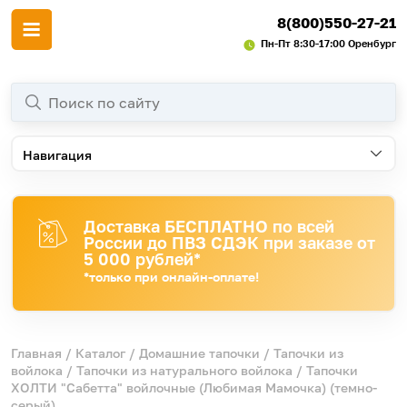
8(800)550-27-21
Пн-Пт 8:30-17:00 Оренбург
Навигация
Доставка БЕСПЛАТНО по всей
России до ПВЗ СДЭК при заказе от
5 000 рублей*
*только при онлайн-оплате!
Главная
/
Каталог
/
Домашние тапочки
/
Тапочки из
войлока
/
Тапочки из натурального войлока
/ Тапочки
ХОЛТИ "Сабетта" войлочные (Любимая Мамочка) (темно-
серый)