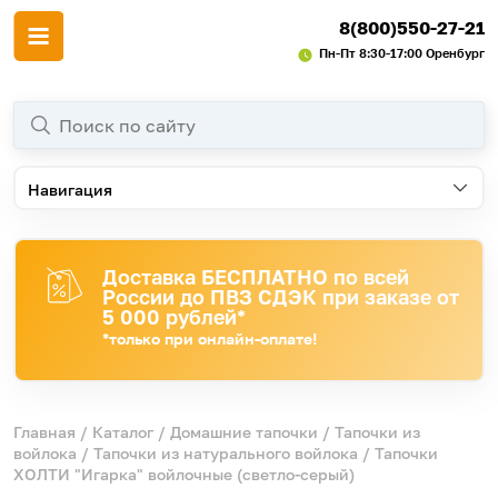
8(800)550-27-21
Пн-Пт 8:30-17:00 Оренбург
Навигация
Доставка БЕСПЛАТНО по всей
России до ПВЗ СДЭК при заказе от
5 000 рублей*
*только при онлайн-оплате!
Главная
/
Каталог
/
Домашние тапочки
/
Тапочки из
войлока
/
Тапочки из натурального войлока
/ Тапочки
ХОЛТИ "Игарка" войлочные (светло-серый)