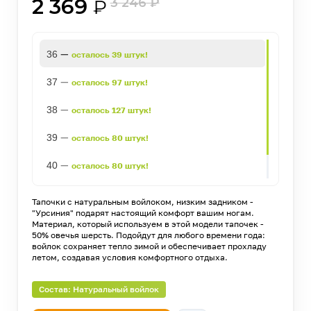
2 369
3 246
₽
₽
—
36
осталось 39 штук!
—
37
осталось 97 штук!
—
38
осталось 127 штук!
—
39
осталось 80 штук!
—
40
осталось 80 штук!
—
41
осталось 100 штук!
Тапочки с натуральным войлоком, низким задником -
"Урсиния" подарят настоящий комфорт вашим ногам.
Материал, который используем в этой модели тапочек -
50% овечья шерсть. Подойдут для любого времени года:
войлок сохраняет тепло зимой и обеспечивает прохладу
летом, создавая условия комфортного отдыха.
Состав: Натуральный войлок