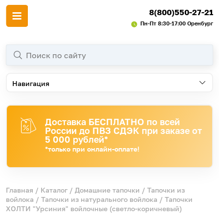
8(800)550-27-21
Пн-Пт 8:30-17:00 Оренбург
Навигация
Доставка БЕСПЛАТНО по всей
России до ПВЗ СДЭК при заказе от
5 000 рублей*
*только при онлайн-оплате!
Главная
/
Каталог
/
Домашние тапочки
/
Тапочки из
войлока
/
Тапочки из натурального войлока
/ Тапочки
ХОЛТИ "Урсиния" войлочные (светло-коричневый)