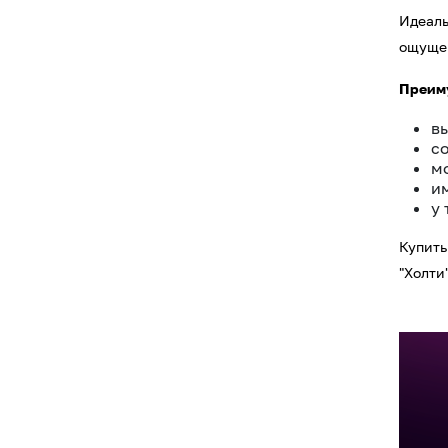
Идеаль
ощущен
Преиму
в
со
м
и
у
Купить
"Холти