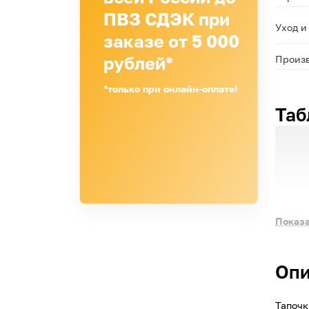
ПВЗ СДЭК при
Уход и
заказе от 5 000
рублей*
Произ
*только при онлайн-оплате!
Таб
Показа
Опи
Тапочк