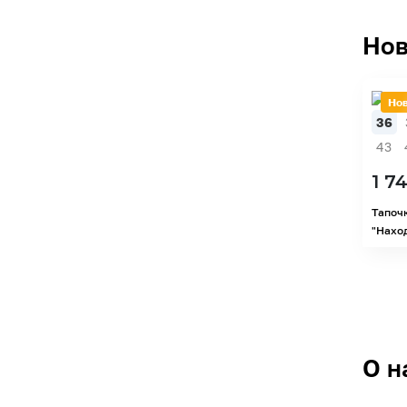
Нов
Но
36
43
1 7
Тапоч
"Наход
О н