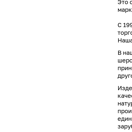
Это 
марк
С 19
торг
Наша
В на
шерс
прин
друг
Изде
каче
нату
прои
един
зару