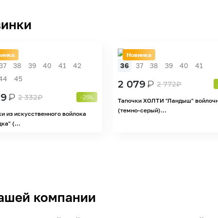
инки
винка
Новинка
37
38
39
40
41
42
36
37
38
39
40
41
44
45
2 079
₽
2 772
₽
49
₽
2 332
₽
-25%
Тапочки ХОЛТИ "Ландыш" войлоч
(темно-серый)...
ки из искусственного войлока
ка" (...
ашей компании