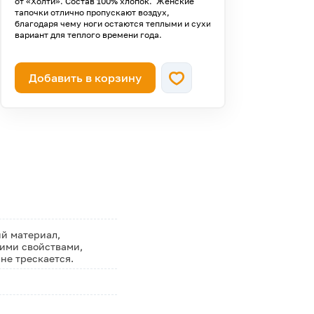
от «Холти». Состав 100% хлопок. Женские
тапочки отлично пропускают воздух,
благодаря чему ноги остаются теплыми и сухими. Идеальный
вариант для теплого времени года.
Добавить в корзину
ий материал,
ими свойствами,
 не трескается.