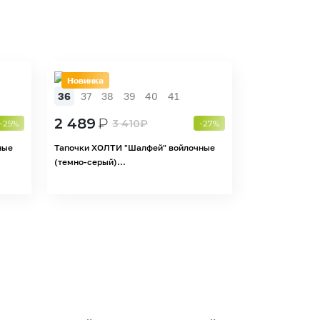
Новинка
36
37
38
39
40
41
2 489
₽
3 410
₽
-25%
-27%
ные
Тапочки ХОЛТИ "Шалфей" войлочные
(темно-серый)...