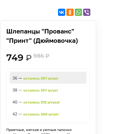
Шлепанцы "Прованс"
"Принт" (Дюймовочка)
749
986
₽
₽
—
36
осталось 207 штук!
—
38
осталось 197 штук!
—
40
осталась 251 штука!
—
42
осталось 260 штук!
Приятные, мягкие и уютные тапочки