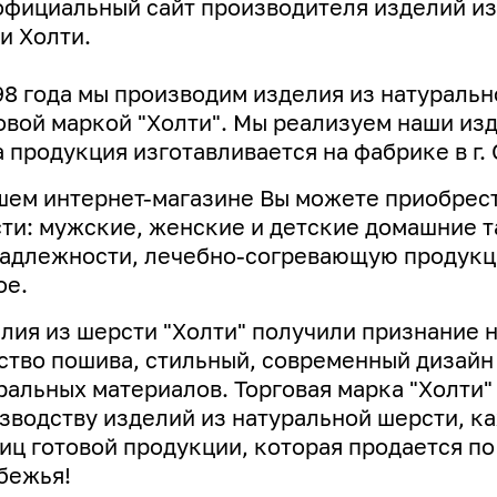
официальный сайт производителя изделий из
и Холти.
98 года мы производим изделия из натуральн
овой маркой "Холти". Мы реализуем наши изде
 продукция изготавливается на фабрике в г. 
шем интернет-магазине Вы можете приобрест
ти: мужские, женские и детские домашние т
адлежности, лечебно-согревающую продукци
ое.
лия из шерсти "Холти" получили признание 
ство пошива, стильный, современный дизай
ральных материалов. Торговая марка "Холти"
зводству изделий из натуральной шерсти, к
иц готовой продукции, которая продается по
бежья!