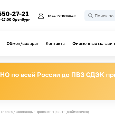
550-27-21
Вход/Регистрация
0-17:00 Оренбург
Обмен/возврат
Контакты
Фирменные магази
О по всей России до ПВЗ СДЭК при
 хлопка
/ Шлепанцы "Прованс" "Принт" (Дюймовочка)