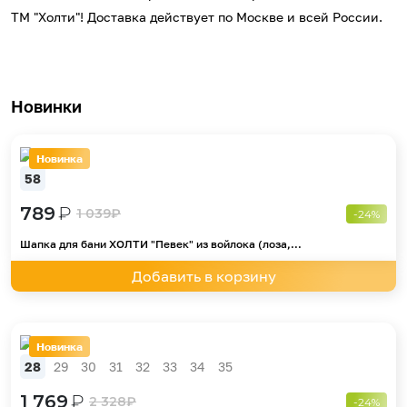
ТМ "Холти"! Доставка действует по Москве и всей России.
Новинки
Новинка
58
789
₽
1 039
₽
-24%
Шапка для бани ХОЛТИ "Певек" из войлока (лоза,...
Добавить в корзину
Новинка
28
29
30
31
32
33
34
35
1 769
₽
2 328
₽
-24%