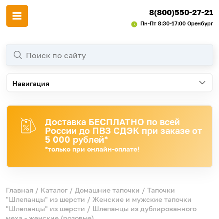
8(800)550-27-21
Пн-Пт 8:30-17:00 Оренбург
Навигация
Доставка БЕСПЛАТНО по всей
России до ПВЗ СДЭК при заказе от
5 000 рублей*
*только при онлайн-оплате!
Главная
/
Каталог
/
Домашние тапочки
/
Тапочки
"Шлепанцы" из шерсти
/
Женские и мужские тапочки
"Шлепанцы" из шерсти
/ Шлепанцы из дублированного
меха - женские (розовые)