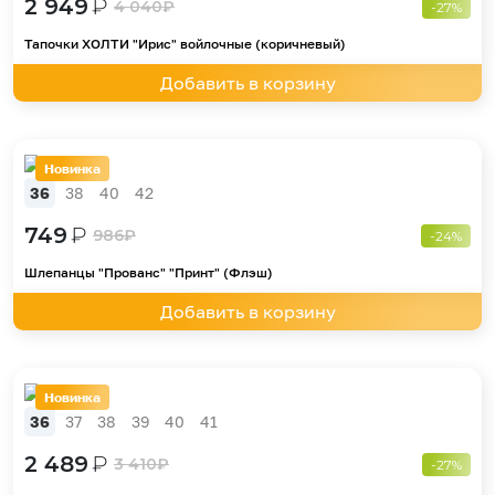
2 949
₽
4 040
₽
-27%
Тапочки ХОЛТИ "Ирис" войлочные (коричневый)
Добавить в корзину
Новинка
36
38
40
42
749
₽
986
₽
-24%
Шлепанцы "Прованс" "Принт" (Флэш)
Добавить в корзину
Новинка
36
37
38
39
40
41
2 489
₽
3 410
₽
-27%