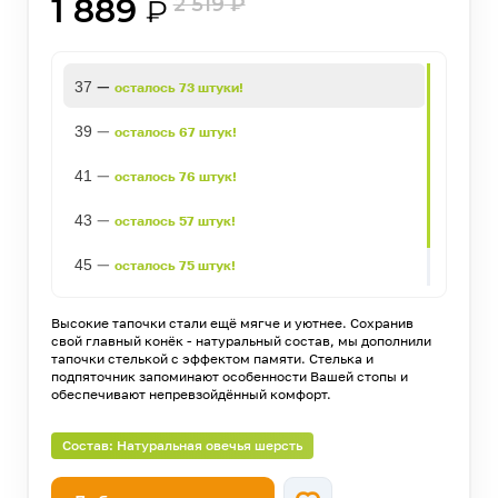
1 889
2 519
₽
₽
—
37
осталось 73 штуки!
—
39
осталось 67 штук!
—
41
осталось 76 штук!
—
43
осталось 57 штук!
—
45
осталось 75 штук!
—
-46
осталось 127 штук!
Высокие тапочки стали ещё мягче и уютнее. Сохранив
свой главный конёк - натуральный состав, мы дополнили
тапочки стелькой с эффектом памяти. Стелька и
подпяточник запоминают особенности Вашей стопы и
обеспечивают непревзойдённый комфорт.
Состав: Натуральная овечья шерсть