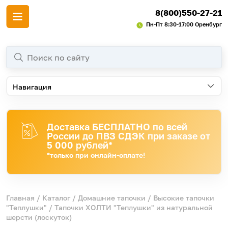
8(800)550-27-21
Пн-Пт 8:30-17:00 Оренбург
Навигация
Доставка БЕСПЛАТНО по всей
России до ПВЗ СДЭК при заказе от
5 000 рублей*
*только при онлайн-оплате!
Главная
/
Каталог
/
Домашние тапочки
/
Высокие тапочки
"Теплушки"
/ Тапочки ХОЛТИ "Теплушки" из натуральной
шерсти (лоскуток)