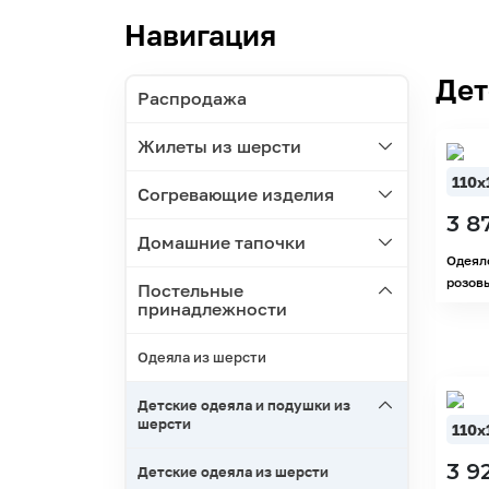
Навигация
Дет
Распродажа
Жилеты из шерсти
110х
Согревающие изделия
3 8
Домашние тапочки
Одеял
розов
Постельные
принадлежности
Одеяла из шерсти
Детские одеяла и подушки из
шерсти
110х
3 9
Детские одеяла из шерсти