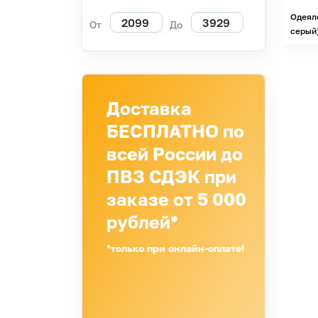
Одеял
От
До
серый
Доставка
БЕСПЛАТНО по
всей России до
ПВЗ СДЭК при
заказе от 5 000
рублей*
*только при онлайн-оплате!