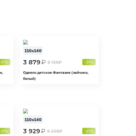
110х140
3 879
₽
6 126
₽
-37%
-37%
и,
Одеяло детское Фантазия (зайчики,
белый)
110х140
3 929
₽
6 205
₽
-37%
-37%