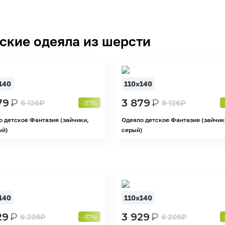
ские одеяла из шерсти
140
110х140
79
₽
3 879
₽
6 126
₽
6 126
₽
-37%
о детское Фантазия (зайчики,
Одеяло детское Фантазия (зайчик
ый)
серый)
140
110х140
29
₽
3 929
₽
6 205
₽
6 205
₽
-37%