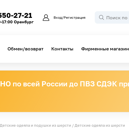
550-27-21
Вход/Регистрация
0-17:00 Оренбург
Обмен/возврат
Контакты
Фирменные магази
О по всей России до ПВЗ СДЭК при
Детские одеяла и подушки из шерсти
/ Детские одеяла из шерсти