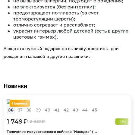
не вызывает аллергии, подходит с рождения;
не электризуется (без синтетики);
предотвращает потливость (за счет
терморегуляции шерсти);
отлично согревает и расслабляет;
украсит интерьер любой детской (есть в других
цветовых гаммах).
А еще это нужный подарок на выписку, крестины, дни
рождения малышей и другие праздники.
Новинки
Новинка
36
37
38
39
40
41
42
43
44
45
1 749
₽
2 332
₽
-25%
Тапочки из искусственного войлока "Находка" (...