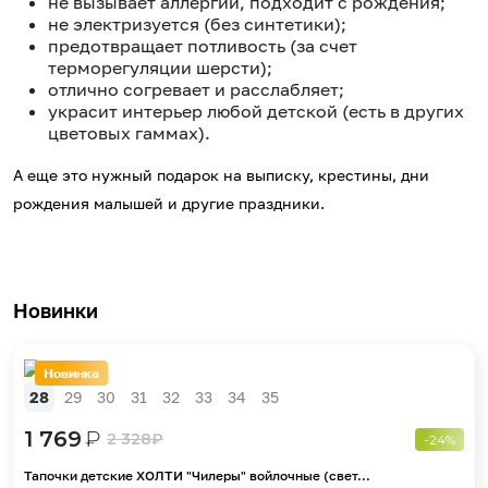
не вызывает аллергии, подходит с рождения;
не электризуется (без синтетики);
предотвращает потливость (за счет
терморегуляции шерсти);
отлично согревает и расслабляет;
украсит интерьер любой детской (есть в других
цветовых гаммах).
А еще это нужный подарок на выписку, крестины, дни
рождения малышей и другие праздники.
Новинки
Новинка
28
29
30
31
32
33
34
35
1 769
₽
2 328
₽
-24%
Тапочки детские ХОЛТИ "Чилеры" войлочные (свет...