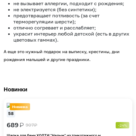
не вызывает аллергии, подходит с рождения;
не электризуется (без синтетики);
предотвращает потливость (за счет
терморегуляции шерсти);
отлично согревает и расслабляет;
украсит интерьер любой детской (есть в других
цветовых гаммах).
А еще это нужный подарок на выписку, крестины, дни
рождения малышей и другие праздники.
Новинки
Новинка
58
689
₽
907
₽
-24%
Шапка для бани ХОЛТИ "Надым" из трикотажного м...