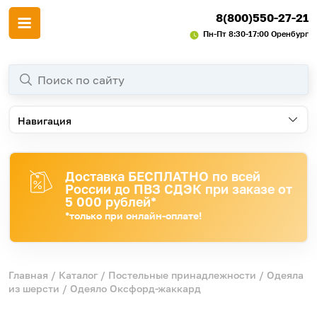
8(800)550-27-21
Пн-Пт 8:30-17:00 Оренбург
Навигация
Доставка БЕСПЛАТНО по всей
России до ПВЗ СДЭК при заказе от
5 000 рублей*
*только при онлайн-оплате!
Главная
/
Каталог
/
Постельные принадлежности
/
Одеяла
из шерсти
/ Одеяло Оксфорд-жаккард