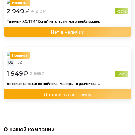
Новинка
2 949
₽
4 213
₽
-30%
Тапочки ХОЛТИ "Коми" из эластичного верблюжьег...
Нет в наличии
Новинка
31
32
1 949
₽
2 565
₽
-24%
Детские тапочки из войлока "Чилеры" с джибитса...
Добавить в корзину
О нашей компании