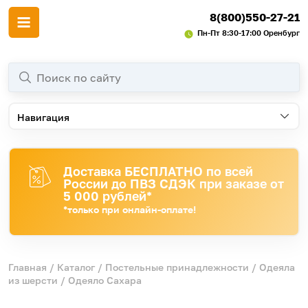
8(800)550-27-21
Пн-Пт 8:30-17:00 Оренбург
Навигация
Доставка БЕСПЛАТНО по всей
России до ПВЗ СДЭК при заказе от
5 000 рублей*
*только при онлайн-оплате!
Главная
/
Каталог
/
Постельные принадлежности
/
Одеяла
из шерсти
/ Одеяло Сахара