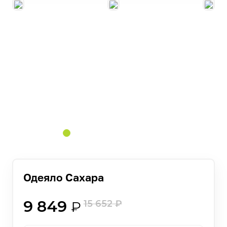
Одеяло Сахара
9 849
15 652
₽
₽