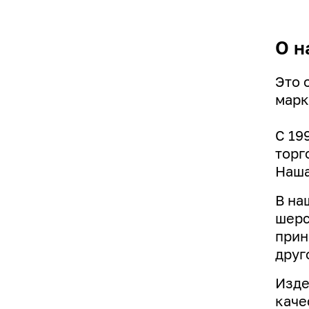
О н
Это 
марк
С 19
торг
Наша
В на
шерс
прин
друг
Изде
каче