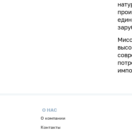
нату
прои
един
зару
Мисс
высо
совр
потр
импо
О НАС
О компании
Контакты