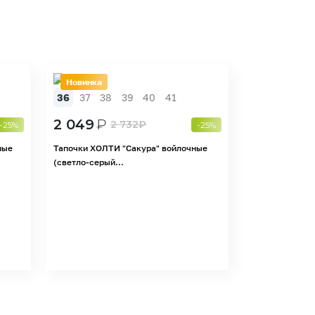
Новинка
36
37
38
39
40
41
2 049
₽
2 732
₽
-25%
-25%
ные
Тапочки ХОЛТИ "Сакура" войлочные
(светло-серый...