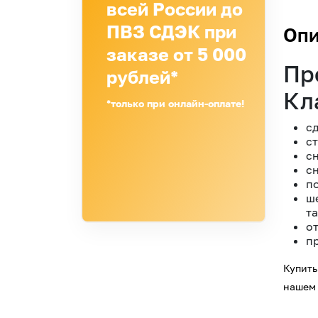
всей России до
ПВЗ СДЭК при
Опи
заказе от 5 000
Пр
рублей*
Кл
*только при онлайн-оплате!
с
с
сн
с
п
ш
та
от
пр
Купить
нашем 