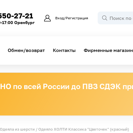
550-27-21
Вход/Регистрация
0-17:00 Оренбург
Обмен/возврат
Контакты
Фирменные магази
О по всей России до ПВЗ СДЭК при
Одеяла из шерсти
/ Одеяло ХОЛТИ Классика "Цветочек" (красный)