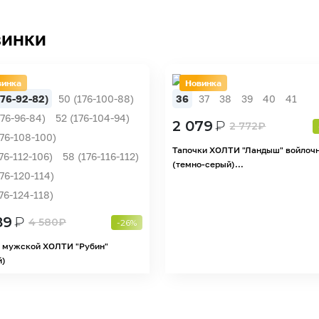
инки
винка
Новинка
176-92-82)
50 (176-100-88)
36
37
38
39
40
41
176-96-84)
52 (176-104-94)
2 079
₽
2 772
₽
176-108-100)
Тапочки ХОЛТИ "Ландыш" войлоч
76-112-106)
58 (176-116-112)
(темно-серый)...
176-120-114)
176-124-118)
89
₽
4 580
₽
-26%
 мужской ХОЛТИ "Рубин"
й)