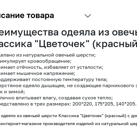
сание товара
еимущества одеяла из овеч
ассика "Цветочек" (красный
делано из натуральной овечьей шерсти;
тимулирует кровообращение;
имает отёчность, избавляет от усталости;
нимает мышечное напряжение;
оддерживает постоянную температуру тела;
ерстяное одеяло дышащее, не создающее парникового э
к и зимой;
лично впитывает влагу, создавая сухое тепло;
едставлено в трех размерах: 200*220, 175*205, 140*205.
 одеяло из овечьей шерсти Классика "Цветочек" (красный) с д
интернет-магазине производителя изделий из натуральной шер