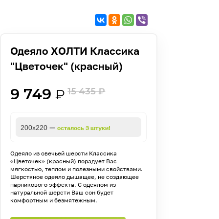
Одеяло ХОЛТИ Классика
"Цветочек" (красный)
9 749
15 435
₽
₽
—
200х220
осталось 3 штуки!
Одеяло из овечьей шерсти Классика
«Цветочек» (красный) порадует Вас
мягкостью, теплом и полезными свойствами.
Шерстяное одеяло дышащее, не создающее
парникового эффекта. С одеялом из
натуральной шерсти Ваш сон будет
комфортным и безмятежным.