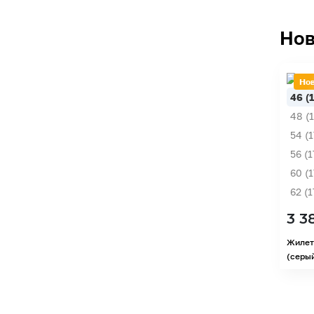
Нов
Но
46 (
48 (
54 (
56 (1
60 (
62 (
3 3
Жилет
(серы