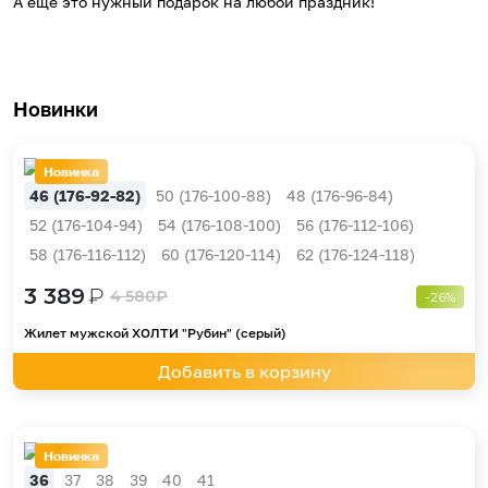
А еще это нужный подарок на любой праздник!
Новинки
Новинка
46 (176-92-82)
50 (176-100-88)
48 (176-96-84)
52 (176-104-94)
54 (176-108-100)
56 (176-112-106)
58 (176-116-112)
60 (176-120-114)
62 (176-124-118)
3 389
₽
4 580
₽
-26%
Жилет мужской ХОЛТИ "Рубин" (серый)
Добавить в корзину
Новинка
36
37
38
39
40
41