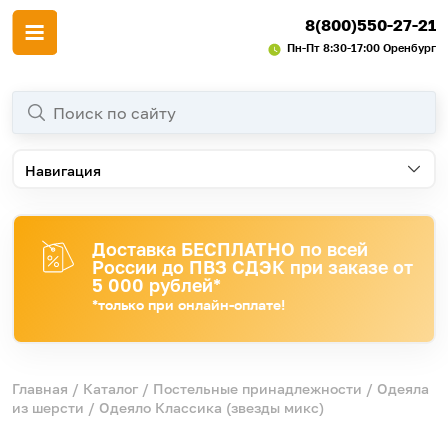
8(800)550-27-21
Пн-Пт 8:30-17:00 Оренбург
Навигация
Доставка БЕСПЛАТНО по всей
России до ПВЗ СДЭК при заказе от
5 000 рублей*
*только при онлайн-оплате!
Главная
/
Каталог
/
Постельные принадлежности
/
Одеяла
из шерсти
/ Одеяло Классика (звезды микс)