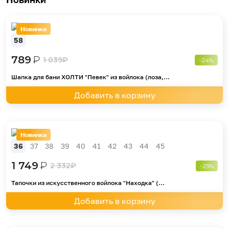
Новинка
58
789
₽
1 039
₽
-24%
Шапка для бани ХОЛТИ "Певек" из войлока (лоза,...
Добавить в корзину
Новинка
36
37
38
39
40
41
42
43
44
45
1 749
₽
2 332
₽
-25%
Тапочки из искусственного войлока "Находка" (...
Добавить в корзину