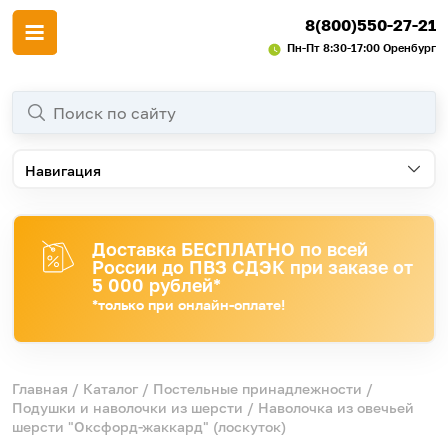
8(800)550-27-21
Пн-Пт 8:30-17:00 Оренбург
Навигация
Доставка БЕСПЛАТНО по всей
России до ПВЗ СДЭК при заказе от
5 000 рублей*
*только при онлайн-оплате!
Главная
/
Каталог
/
Постельные принадлежности
/
Подушки и наволочки из шерсти
/ Наволочка из овечьей
шерсти "Оксфорд-жаккард" (лоскуток)