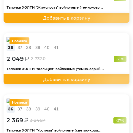
Тапочки ХОЛТИ "Жимолость" войлочные (темно-сер...
Добавить в корзину
Новинка
36
37
38
39
40
41
2 049
₽
2 732
₽
-25%
Тапочки ХОЛТИ "Фелиция" войлочные (темно-серый...
Добавить в корзину
Новинка
36
37
38
39
40
41
2 369
₽
3 246
₽
-27%
Тапочки ХОЛТИ "Урсиния" войлочные (светло-кори...