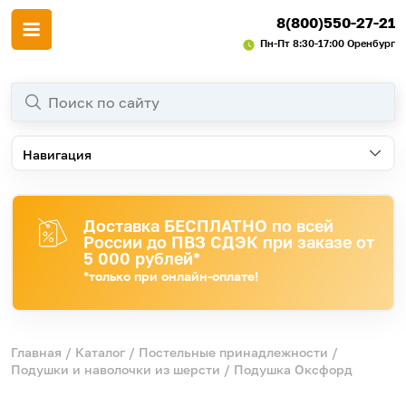
8(800)550-27-21
Пн-Пт 8:30-17:00 Оренбург
Навигация
Доставка БЕСПЛАТНО по всей
России до ПВЗ СДЭК при заказе от
5 000 рублей*
*только при онлайн-оплате!
Главная
/
Каталог
/
Постельные принадлежности
/
Подушки и наволочки из шерсти
/ Подушка Оксфорд