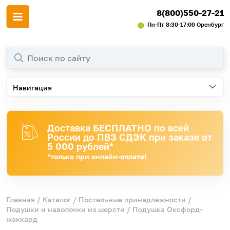
8(800)550-27-21
Пн-Пт 8:30-17:00 Оренбург
Навигация
Доставка БЕСПЛАТНО по всей
России до ПВЗ СДЭК при заказе от
5 000 рублей*
*только при онлайн-оплате!
Главная
/
Каталог
/
Постельные принадлежности
/
Подушки и наволочки из шерсти
/ Подушка Оксфорд-
жаккард