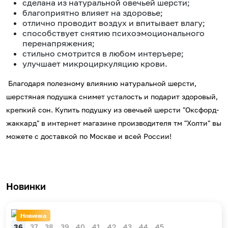
сделана из натуральной овечьей шерсти;
благоприятно влияет на здоровье;
отлично проводит воздух и впитывает влагу;
способствует снятию психоэмоционального
перенапряжения;
стильно смотрится в любом интеръере;
улучшает микроциркуляцию крови.
Благодаря полезному влиянию натуральной шерсти,
шерстяная подушка снимет усталость и подарит здоровый,
крепкий сон. Купить подушку из овечьей шерсти "Оксфорд-
жаккард" в интернет магазине производителя тм "Холти" вы
можете с доставкой по Москве и всей России!
Новинки
Новинка
36
37
38
39
40
41
42
43
44
45