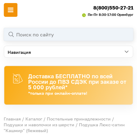
8(800)550-27-21
Пн-Пт 8:30-17:00 Оренбург
Навигация
Доставка БЕСПЛАТНО по всей
России до ПВЗ СДЭК при заказе от
5 000 рублей*
*только при онлайн-оплате!
Главная
/
Каталог
/
Постельные принадлежности
/
Подушки и наволочки из шерсти
/ Подушка Люкс-сатин
"Кашмир" (бежевый)