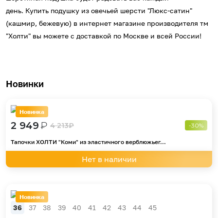
день.
Купить подушку из овечьей шерсти "Люкс-сатин"
(кашмир, бежевую)
в интернет магазине производителя тм
"Холти" вы можете с доставкой по Москве и всей России!
Новинки
Новинка
2 949
₽
4 213
₽
-30%
Тапочки ХОЛТИ "Коми" из эластичного верблюжьег...
Нет в наличии
Новинка
36
37
38
39
40
41
42
43
44
45