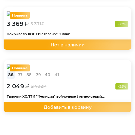
Новинка
3 369
₽
5 371
₽
-37%
Покрывало ХОЛТИ стеганое "Элли"
Нет в наличии
Новинка
36
37
38
39
40
41
2 049
₽
2 732
₽
-25%
Тапочки ХОЛТИ "Фелиция" войлочные (темно-серый...
Добавить в корзину