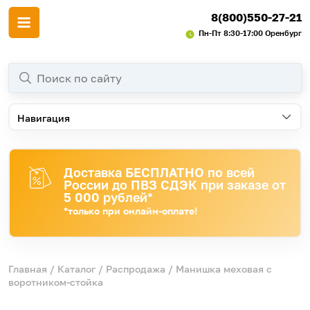
8(800)550-27-21
Пн-Пт 8:30-17:00 Оренбург
Навигация
Доставка БЕСПЛАТНО по всей
России до ПВЗ СДЭК при заказе от
5 000 рублей*
*только при онлайн-оплате!
Главная
/
Каталог
/
Распродажа
/ Манишка меховая с
воротником-стойка