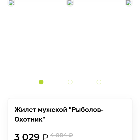
Жилет мужской "Рыболов-
Охотник"
3 029
4 084
₽
₽