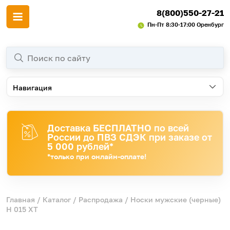
8(800)550-27-21
Пн-Пт 8:30-17:00 Оренбург
Навигация
Доставка БЕСПЛАТНО по всей
России до ПВЗ СДЭК при заказе от
5 000 рублей*
*только при онлайн-оплате!
Главная
/
Каталог
/
Распродажа
/ Носки мужские (черные)
Н 015 ХТ