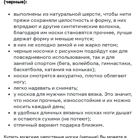
(
черные
):
выполнены из натуральной шерсти, чтобы нити
пряжи сохраняли целостность и форму, в них
впрядают и другие синтетические волокна,
благодаря им носки становятся прочнее, лучше
держат форму и меньше мнутся;
в них не холодно зимой и не жарко летом;
черные
носочки с рисунком подойдут как для
повседневного использования, так и для
занятий спортом (бега, волейбола, гимнастики,
баскетбола, катания на коньках);
носки смотрятся аккуратно, плотно облегают
ногу;
легко надевать и снимать;
у носков для мужчин плотная вязка. Это значит,
что носки прочные, износостойкие и их можно
носить каждый день;
в удобных длинных вязаных носках ноги дышат
и остаются сухими (не потеют);
отличный вариант подарка близким.
Купить мужские шерстяные носки (
черные
) Вы можете в