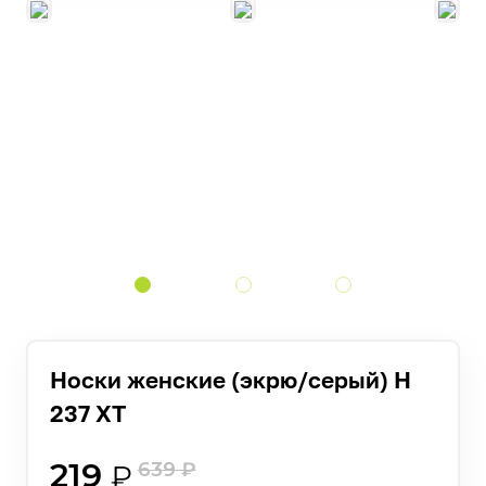
Носки женские (экрю/серый) H
237 ХТ
219
639
₽
₽