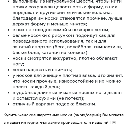
выполнены из натуральной шерсти, чтобы нити
пряжи сохраняли целостность и форму, в них
впрядают и другие синтетические волокна,
благодаря им носки становятся прочнее, лучше
держат форму и меньше мнутся;
в них не холодно зимой и не жарко летом;
белые носочки с рисунком подойдут как для
повседневного использования, так и для
занятий спортом (бега, волейбола, гимнастики,
баскетбола, катания на коньках)
носки смотрятся аккуратно, плотно облегают
ногу;
легко надевать и снимать;
у носков для женщин плотная вязка. Это значит,
что носки прочные, износостойкие и их можно
носить каждый день;
в удобных длинных вязаных носках ноги дышат
и остаются сухими (не потеют);
отличный вариант подарка близким.
Купить женские шерстяные носки (экрю/серый) Вы можете
в нашем интернет-магазине производителя изделий ТМ