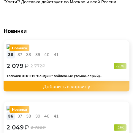
"Холти"! Доставка действует по Москве и всей России.
Новинки
Новинка
36
37
38
39
40
41
2 079
₽
2 772
₽
-25%
Тапочки ХОЛТИ "Ландыш" войлочные (темно-серый)...
Добавить в корзину
Новинка
36
37
38
39
40
41
2 049
₽
2 732
₽
-25%