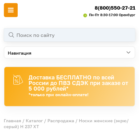
8(800)550-27-21
Пн-Пт 8:30-17:00 Оренбург
Навигация
Доставка БЕСПЛАТНО по всей
России до ПВЗ СДЭК при заказе от
5 000 рублей*
*только при онлайн-оплате!
Главная
/
Каталог
/
Распродажа
/ Носки женские (экрю/
серый) H 237 ХТ