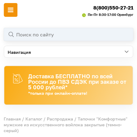
8(800)550-27-21
Пн-Пт 8:30-17:00 Оренбург
Навигация
Доставка БЕСПЛАТНО по всей
России до ПВЗ СДЭК при заказе от
5 000 рублей*
*только при онлайн-оплате!
Главная
/
Каталог
/
Распродажа
/ Тапочки "Комфортные"
мужские из искусственного войлока закрытые (темно-
серый)