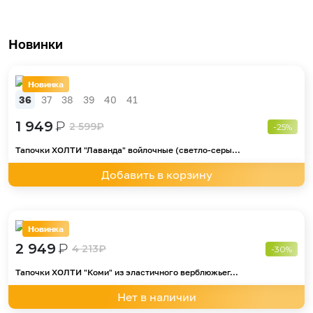
Новинки
Новинка
36
37
38
39
40
41
1 949
₽
2 599
₽
-25%
Тапочки ХОЛТИ "Лаванда" войлочные (светло-серы...
Добавить в корзину
Новинка
2 949
₽
4 213
₽
-30%
Тапочки ХОЛТИ "Коми" из эластичного верблюжьег...
Нет в наличии