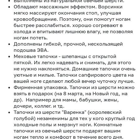
Выполнены из натуральной овечьей шерсти.
Обладают массажным эффектом. Ворсинки
мягко массируют окончания стоп, улучшая
кровообращение. Поэтому, они помогут ногам
быстрее расслабиться. хорошо согревают в
холода и впитывают лишнюю влагу, не позволяя
ногам потеть.
Дополнены гибкой, прочной, нескользящей
подошва ЭВА.
Меховые тапочки - шлепанцы с открытой
пяткой. Их легко надевать и снимать, для этого
не нужно наклоняться. Домашние тапочки очень
уютные и милые. Тапочки сапфирового цвета на
вашей ноге сделают любой вечер чуточку лучше.
Фирменная упаковка. Тапочки из шерсти можно
взять в подарок (на 8 марта, на Новый год, на
др). Например для мамы, бабушки, жены,
дочери, коллег. и тд.
Тапочки из шерсти "Варенка" (королевский
голубой) незаменимы для тех у кого круглый год
холодные полы и мерзнут ноги. Комнатные
тапочки из овечьей шерсти подарят вашим
ногам тепло и комфорт в течение всего дня.