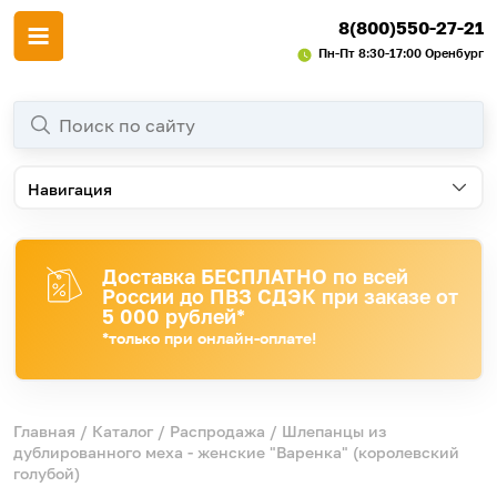
8(800)550-27-21
Пн-Пт 8:30-17:00 Оренбург
Навигация
Доставка БЕСПЛАТНО по всей
России до ПВЗ СДЭК при заказе от
5 000 рублей*
*только при онлайн-оплате!
Главная
/
Каталог
/
Распродажа
/ Шлепанцы из
дублированного меха - женские "Варенка" (королевский
голубой)