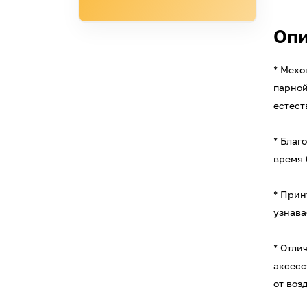
Опи
* Мехо
парной
естест
* Благ
время 
* Прин
узнава
* Отли
аксесс
от воз