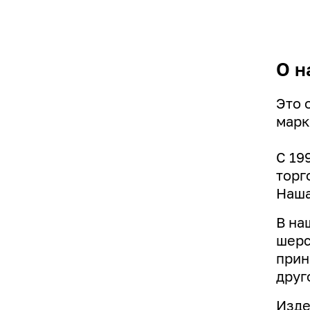
О н
Это 
марк
С 19
торг
Наша
В на
шерс
прин
друг
Изде