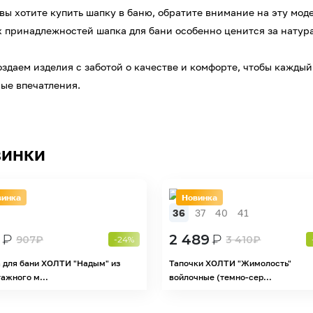
 вы хотите купить шапку в баню, обратите внимание на эту мод
 принадлежностей шапка для бани особенно ценится за натура
оздаем изделия с заботой о качестве и комфорте, чтобы каждый
ые впечатления.
инки
винка
Новинка
36
37
40
41
₽
2 489
₽
907
₽
3 410
₽
-24%
 для бани ХОЛТИ "Надым" из
Тапочки ХОЛТИ "Жимолость"
ажного м...
войлочные (темно-сер...