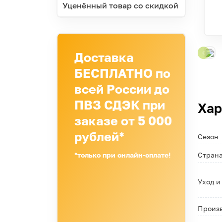
Уценённый товар со скидкой
Доставка
БЕСПЛАТНО по
всей России до
ПВЗ СДЭК при
Хар
заказе от 5 000
рублей*
Сезон
*только при онлайн-оплате!
Страна
Уход и
Произ