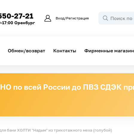
550-27-21
Вход/Регистрация
0-17:00 Оренбург
Обмен/возврат
Контакты
Фирменные магази
О по всей России до ПВЗ СДЭК при
для бани ХОЛТИ "Надым" из трикотажного меха (голубой)