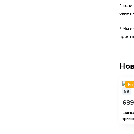
* Если
банных
* Мы с
приятн
Нов
Но
58
689
Шапка
трикот