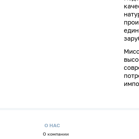
каче
нату
прои
един
зару
Мисс
высо
совр
потр
импо
О НАС
О компании