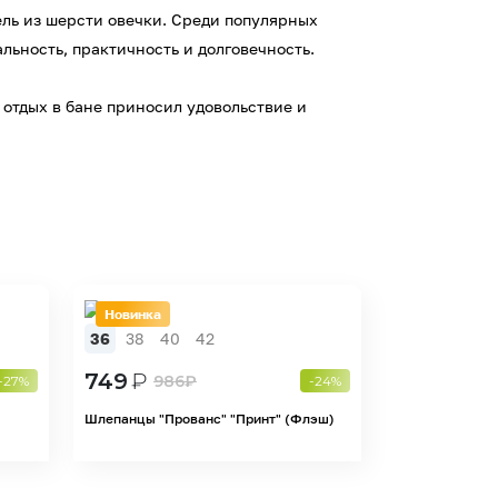
ель из шерсти овечки. Среди популярных
льность, практичность и долговечность.
 отдых в бане приносил удовольствие и
Новинка
36
38
40
42
749
₽
986
₽
-27%
-24%
Шлепанцы "Прованс" "Принт" (Флэш)