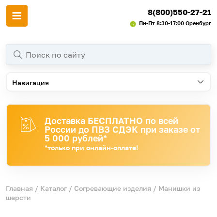
8(800)550-27-21
Пн-Пт 8:30-17:00 Оренбург
Навигация
Доставка БЕСПЛАТНО по всей
России до ПВЗ СДЭК при заказе от
5 000 рублей*
*только при онлайн-оплате!
Главная
/
Каталог
/
Согревающие изделия
/ Манишки из
шерсти