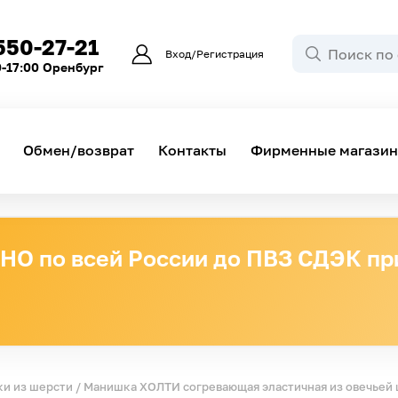
550-27-21
Вход/Регистрация
0-17:00 Оренбург
Обмен/возврат
Контакты
Фирменные магази
О по всей России до ПВЗ СДЭК при
и из шерсти
/ Манишка ХОЛТИ согревающая эластичная из овечьей