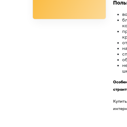
Поль
в
б
к
п
к
о
н
с
о
н
ш
Особен
строит
Купить
интерн