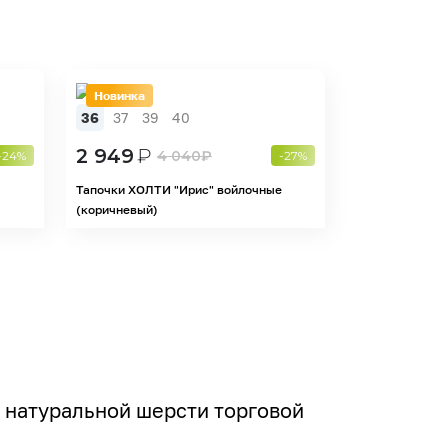
Новинка
36
37
39
40
2 949
₽
4 040
₽
-24%
-27%
-
Тапочки ХОЛТИ "Ирис" войлочные
(коричневый)
 натуральной шерсти торговой