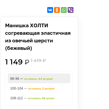
Манишка ХОЛТИ
согревающая эластичная
из овечьей шерсти
(бежевый)
1 149
1 419
₽
₽
—
88-96
осталось 44 штуки!
—
100-104
осталось 2 штуки!
—
108-112
осталось 56 штук!