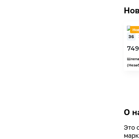
Нов
Но
36
749
Шлепа
(Неза
О н
Это 
марк