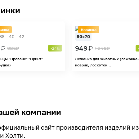
инки
винка
Новинка
38
40
42
50х70
₽
949
₽
986
₽
1 249
₽
-24%
нцы "Прованс" "Принт"
Лежанка для животных (лежанка
будка)
коврик, лоскуток...
ашей компании
официальный сайт производителя изделий из
и Холти.