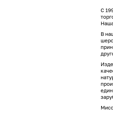
С 19
торг
Наша
В на
шерс
прин
друг
Изде
каче
нату
прои
един
зару
Мисс