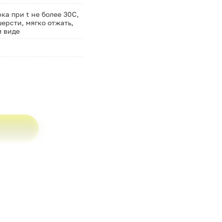
а при t не более 30С,
ерсти, мягко отжать,
м виде