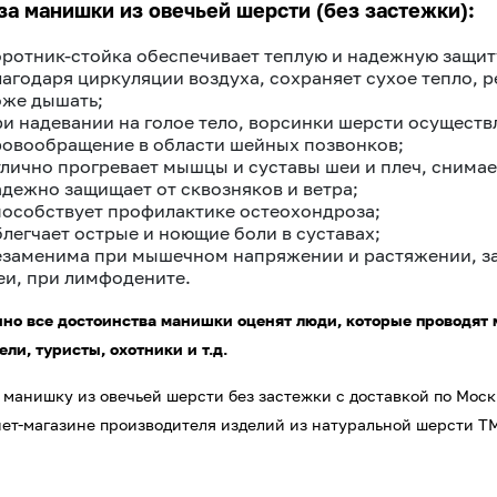
за манишки из овечьей шерсти (без застежки):
оротник-стойка обеспечивает теплую и надежную защиту
лагодаря циркуляции воздуха, сохраняет сухое тепло, р
оже дышать;
ри надевании на голое тело, ворсинки шерсти осущест
ровообращение в области шейных позвонков;
тлично прогревает мышцы и суставы шеи и плеч, снима
адежно защищает от сквозняков и ветра;
пособствует профилактике остеохондроза;
блегчает острые и ноющие боли в суставах;
езаменима при мышечном напряжении и растяжении, за
еи, при лимфодените.
но все достоинства манишки оценят люди, которые проводят 
ели, туристы, охотники и т.д.
 манишку из овечьей шерсти без застежки с доставкой по Мос
ет-магазине производителя изделий из натуральной шерсти ТМ