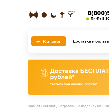
8(800)
Пн-Пт 8:3
Каталог
Доставка и оплата
Доставка БЕСПЛАТН
рублей*
*только при онлайн-оплате!
Главная
/
Каталог
/
Согревающие изделия
/
Манишк