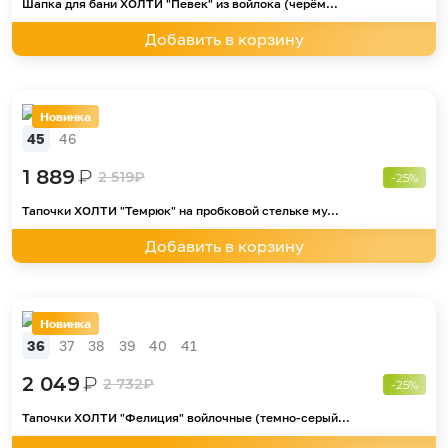
Шапка для бани ХОЛТИ "Певек" из войлока (черём...
Добавить в корзину
Новинка
45
46
1 889
₽
2 519
₽
-25%
Тапочки ХОЛТИ "Темрюк" на пробковой стельке му...
Добавить в корзину
Новинка
36
37
38
39
40
41
2 049
₽
2 732
₽
-25%
Тапочки ХОЛТИ "Фелиция" войлочные (темно-серый...