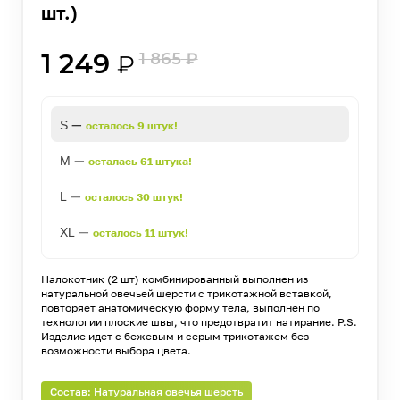
шт.)
1 249
1 865
₽
₽
—
S
осталось 9 штук!
—
M
осталась 61 штука!
—
L
осталось 30 штук!
—
XL
осталось 11 штук!
Налокотник (2 шт) комбинированный выполнен из
натуральной овечьей шерсти с трикотажной вставкой,
повторяет анатомическую форму тела, выполнен по
технологии плоские швы, что предотвратит натирание. P.S.
Изделие идет с бежевым и серым трикотажем без
возможности выбора цвета.
Состав: Натуральная овечья шерсть