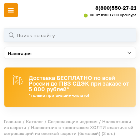
8(800)550-27-21
Пн-Пт 8:30-17:00 Оренбург
Навигация
Доставка БЕСПЛАТНО по всей
России до ПВЗ СДЭК при заказе от
5 000 рублей*
*только при онлайн-оплате!
Главная
/
Каталог
/
Согревающие изделия
/
Налокотники
из шерсти
/ Налокотник с трикотажем ХОЛТИ эластичный
согревающий из овечьей шерсти (бежевый) (2 шт.)