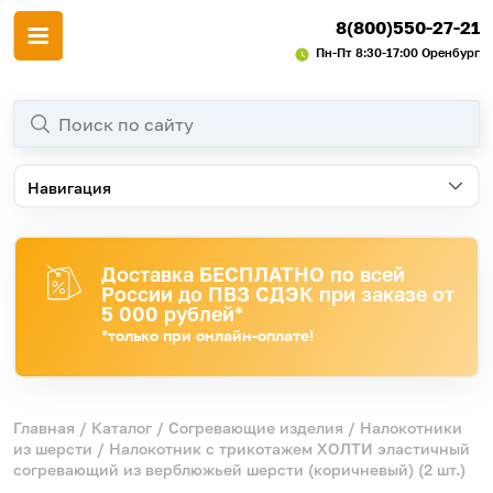
8(800)550-27-21
Пн-Пт 8:30-17:00 Оренбург
Навигация
Доставка БЕСПЛАТНО по всей
России до ПВЗ СДЭК при заказе от
5 000 рублей*
*только при онлайн-оплате!
Главная
/
Каталог
/
Согревающие изделия
/
Налокотники
из шерсти
/ Налокотник с трикотажем ХОЛТИ эластичный
согревающий из верблюжьей шерсти (коричневый) (2 шт.)