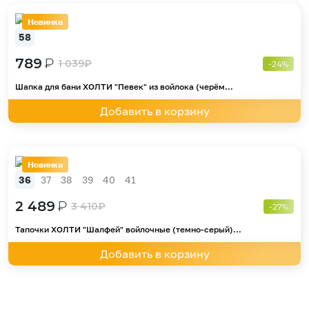
Новинка
58
789
₽
1 039
₽
-24%
Шапка для бани ХОЛТИ "Певек" из войлока (черём...
Добавить в корзину
Новинка
36
37
38
39
40
41
2 489
₽
3 410
₽
-27%
Тапочки ХОЛТИ "Шалфей" войлочные (темно-серый)...
Добавить в корзину