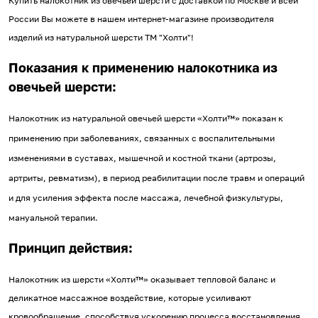
Купить налокотник из овечьей шерсти с доставкой по Москве и всей
России Вы можете в нашем интернет-магазине производителя
изделий из натуральной шерсти ТМ "Холти"!
Показания к применению налокотника из
овечьей шерсти:
Налокотник из натуральной овечьей шерсти «Холти™» показан к
применению при заболеваниях, связанных с воспалительными
изменениями в суставах, мышечной и костной ткани (артрозы,
артриты, ревматизм), в период реабилитации после травм и операций
и для усиления эффекта после массажа, лечебной физкультуры,
мануальной терапии.
Принцип действия:
Налокотник из шерсти «Холти™» оказывает тепловой баланс и
деликатное массажное воздействие, которые усиливают
кровообращение, способствуя ускорению процесса восстановления