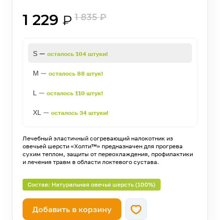
1 229
1 835
₽
₽
—
S
осталось 104 штуки!
—
M
осталось 88 штук!
—
L
осталось 110 штук!
—
XL
осталось 34 штуки!
Лечебный эластичный согревающий налокотник из
овечьей шерсти «Холти™» предназначен для прогрева
сухим теплом, защиты от переохлаждения, профилактики
и лечения травм в области локтевого сустава.
Состав: Натуральная овечья шерсть (100%)
Добавить в корзину