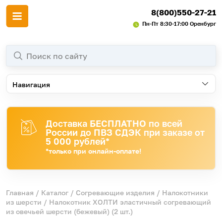
8(800)550-27-21
Пн-Пт 8:30-17:00 Оренбург
Навигация
Доставка БЕСПЛАТНО по всей
России до ПВЗ СДЭК при заказе от
5 000 рублей*
*только при онлайн-оплате!
Главная
/
Каталог
/
Согревающие изделия
/
Налокотники
из шерсти
/ Налокотник ХОЛТИ эластичный согревающий
из овечьей шерсти (бежевый) (2 шт.)