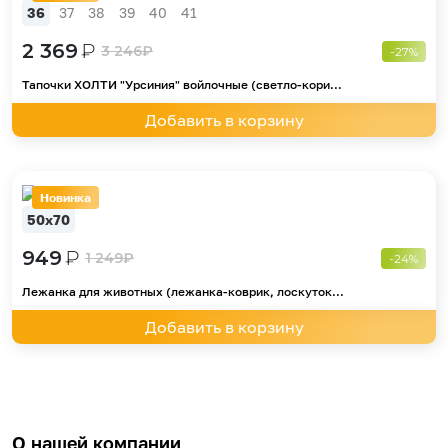
36
37
38
39
40
41
2 369
₽
3 246
₽
-27%
Тапочки ХОЛТИ "Урсиния" войлочные (светло-кори...
Добавить в корзину
Новинка
50х70
949
₽
1 249
₽
-24%
Лежанка для животных (лежанка-коврик, лоскуток...
Добавить в корзину
О нашей компании