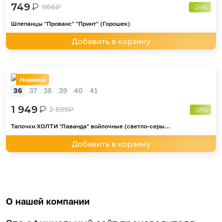
749
₽
986
₽
-24%
Шлепанцы "Прованс" "Принт" (Горошек)
Добавить в корзину
Новинка
36
37
38
39
40
41
1 949
₽
2 599
₽
-25%
Тапочки ХОЛТИ "Лаванда" войлочные (светло-серы...
Добавить в корзину
О нашей компании