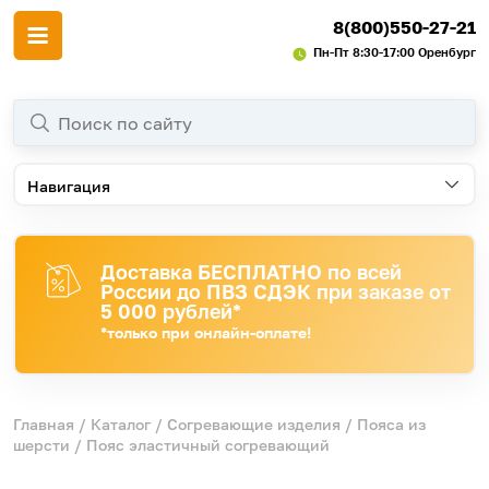
8(800)550-27-21
Пн-Пт 8:30-17:00 Оренбург
Навигация
Доставка БЕСПЛАТНО по всей
России до ПВЗ СДЭК при заказе от
5 000 рублей*
*только при онлайн-оплате!
Главная
/
Каталог
/
Согревающие изделия
/
Пояса из
шерсти
/ Пояс эластичный согревающий