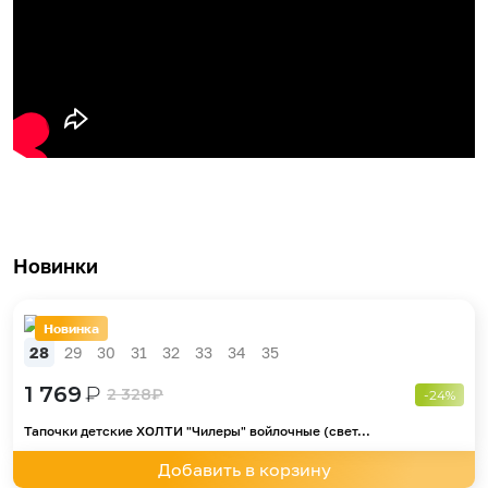
Новинки
Новинка
28
29
30
31
32
33
34
35
1 769
₽
2 328
₽
-24%
Тапочки детские ХОЛТИ "Чилеры" войлочные (свет...
Добавить в корзину