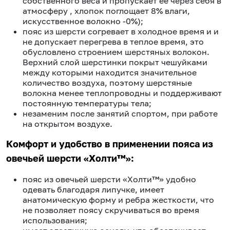
собственного веса и пропускает ее через себя в
атмосферу , хлопок поглощает 8% влаги,
искусственное волокно -0%);
пояс из шерсти согревает в холодное время и
и
не допускает перегрева в теплое время
, это
обусловлено строением шерстяных волокон.
Верхний слой шерстинки покрыт чешуйками
между которыми находится значительное
количество воздуха, поэтому шерстяные
волокна менее теплопроводны и поддерживают
постоянную температуры тела;
незаменим после занятий спортом, при работе
на открытом воздухе.
Комфорт и удобство в применении пояса из
овечьей шерсти «Холти™»:
пояс из овечьей шерсти «Холти™» удобно
одевать благодаря липучке, имеет
анатомическую форму и ребра жесткости, что
не позволяет поясу скручиваться во время
использования;