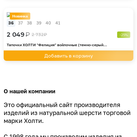
Новинка
36
37
38
39
40
41
2 049
₽
2 732
₽
-25%
Тапочки ХОЛТИ "Фелиция" войлочные (темно-серый...
Добавить в корзину
О нашей компании
Это официальный сайт производителя
изделий из натуральной шерсти торговой
марки Холти.
С 1998 года мы производим изделия из