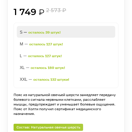
1 749
2 573
₽
₽
—
S
осталось 39 штук!
—
M
осталось 127 штук!
—
L
осталось 127 штук!
—
XL
осталось 180 штук!
—
XXL
осталось 132 штуки!
Пояс из натуральной овечьей шерсти замедляет передачу
болевого сигнала нервными клетками, расслабляет
мышцы, предупреждает и уменьшает болевые ощущения.
Пояс от Холти получил сертификат медицинского
назначения.
Состав: Натуральная овечья шерсть