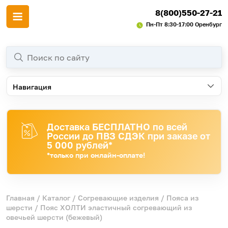
8(800)550-27-21
Пн-Пт 8:30-17:00 Оренбург
Навигация
Доставка БЕСПЛАТНО по всей
России до ПВЗ СДЭК при заказе от
5 000 рублей*
*только при онлайн-оплате!
Главная
/
Каталог
/
Согревающие изделия
/
Пояса из
шерсти
/ Пояс ХОЛТИ эластичный согревающий из
овечьей шерсти (бежевый)