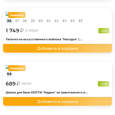
Новинка
36
37
38
39
40
41
42
43
44
45
1 749
₽
2 332
₽
-25%
Тапочки из искусственного войлока "Находка" (...
Добавить в корзину
Новинка
58
689
₽
907
₽
-24%
Шапка для бани ХОЛТИ "Надым" из трикотажного м...
Добавить в корзину