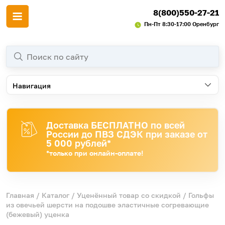
8(800)550-27-21
Пн-Пт 8:30-17:00 Оренбург
Навигация
Доставка БЕСПЛАТНО по всей
России до ПВЗ СДЭК при заказе от
5 000 рублей*
*только при онлайн-оплате!
Главная
/
Каталог
/
Уценённый товар со скидкой
/ Гольфы
из овечьей шерсти на подошве эластичные согревающие
(бежевый) уценка