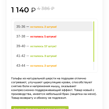
1 140
4 386
₽
₽
—
35-36
осталось 2 штуки!
—
37-38
осталась 1 штука!
—
39-40
осталось 17 штук!
—
41-42
осталось 3 штуки!
—
43-44
осталось 2 штуки!
—
45-46
осталось 2 штуки!
Гольфы из натуральной шерсти на подошве отлично
согревают, улучшают циркуляцию крови, способствуют
снятию боли и напряжения мышц, оказывает
компрессионно-поддерживающий эффект. Товар новый с
производства, имеется небольшой брак (зацепка на мехе).
Товар возврату и обмену не подлежит.
Состав: Натуральная овечья шерсть