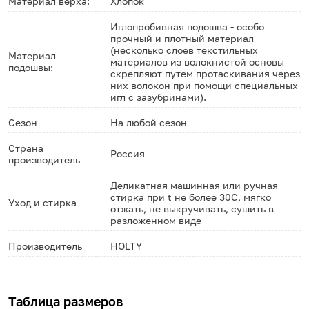
Материал верха:
Хлопок
Иглопробивная подошва - особо
прочный и плотный материал
(несколько слоев текстильных
Материал
материалов из волокнистой основы
подошвы:
скрепляют путем протаскивания через
них волокон при помощи специальных
игл с зазубринами).
Сезон
На любой сезон
Страна
Россия
производитель
Деликатная машинная или ручная
стирка при t не более 30С, мягко
Уход и стирка
отжать, не выкручивать, сушить в
разложенном виде
Производитель
HOLTY
Таблица размеров