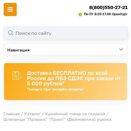
8(800)550-27-21
Пн-Пт 8:30-17:00 Оренбург
Навигация
Доставка БЕСПЛАТНО по всей
России до ПВЗ СДЭК при заказе от
5 000 рублей*
*только при онлайн-оплате!
Главная
/
Каталог
/
Уценённый товар со скидкой
/
Шлепанцы "Прованс" "Принт" (Дюймовочка) уценка