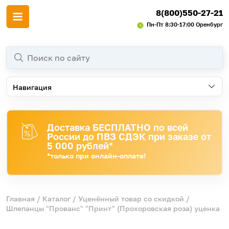
8(800)550-27-21
Пн-Пт 8:30-17:00 Оренбург
Навигация
Доставка БЕСПЛАТНО по всей
России до ПВЗ СДЭК при заказе от
5 000 рублей*
*только при онлайн-оплате!
Главная
/
Каталог
/
Уценённый товар со скидкой
/
Шлепанцы "Прованс" "Принт" (Прохоровская роза) уценка