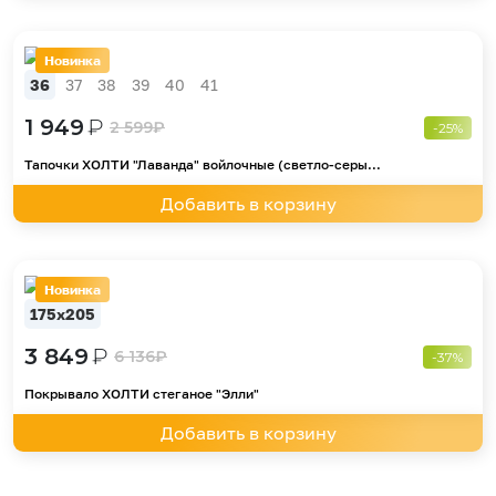
Новинка
36
37
38
39
40
41
1 949
₽
2 599
₽
-25%
Тапочки ХОЛТИ "Лаванда" войлочные (светло-серы...
Добавить в корзину
Новинка
175х205
3 849
₽
6 136
₽
-37%
Покрывало ХОЛТИ стеганое "Элли"
Добавить в корзину